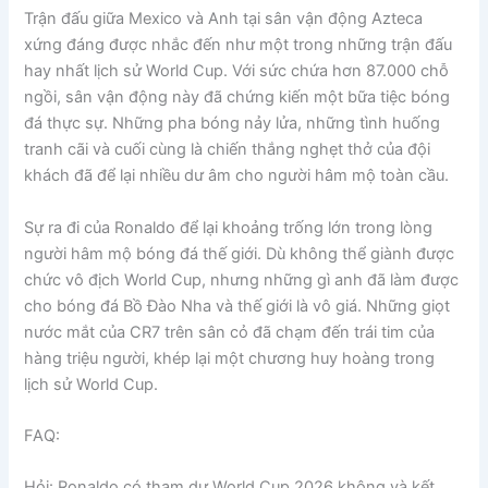
Trận đấu giữa Mexico và Anh tại sân vận động Azteca
xứng đáng được nhắc đến như một trong những trận đấu
hay nhất lịch sử World Cup. Với sức chứa hơn 87.000 chỗ
ngồi, sân vận động này đã chứng kiến một bữa tiệc bóng
đá thực sự. Những pha bóng nảy lửa, những tình huống
tranh cãi và cuối cùng là chiến thắng nghẹt thở của đội
khách đã để lại nhiều dư âm cho người hâm mộ toàn cầu.
Sự ra đi của Ronaldo để lại khoảng trống lớn trong lòng
người hâm mộ bóng đá thế giới. Dù không thể giành được
chức vô địch World Cup, nhưng những gì anh đã làm được
cho bóng đá Bồ Đào Nha và thế giới là vô giá. Những giọt
nước mắt của CR7 trên sân cỏ đã chạm đến trái tim của
hàng triệu người, khép lại một chương huy hoàng trong
lịch sử World Cup.
FAQ:
Hỏi: Ronaldo có tham dự World Cup 2026 không và kết