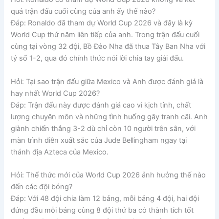
quả trận đấu cuối cùng của anh ấy thế nào?
Đáp: Ronaldo đã tham dự World Cup 2026 và đây là kỳ
World Cup thứ năm liên tiếp của anh. Trong trận đấu cuối
cùng tại vòng 32 đội, Bồ Đào Nha đã thua Tây Ban Nha với
tỷ số 1-2, qua đó chính thức nói lời chia tay giải đấu.
Hỏi: Tại sao trận đấu giữa Mexico và Anh được đánh giá là
hay nhất World Cup 2026?
Đáp: Trận đấu này được đánh giá cao vì kịch tính, chất
lượng chuyên môn và những tình huống gây tranh cãi. Anh
giành chiến thắng 3-2 dù chỉ còn 10 người trên sân, với
màn trình diễn xuất sắc của Jude Bellingham ngay tại
thánh địa Azteca của Mexico.
Hỏi: Thể thức mới của World Cup 2026 ảnh hưởng thế nào
đến các đội bóng?
Đáp: Với 48 đội chia làm 12 bảng, mỗi bảng 4 đội, hai đội
đứng đầu mỗi bảng cùng 8 đội thứ ba có thành tích tốt