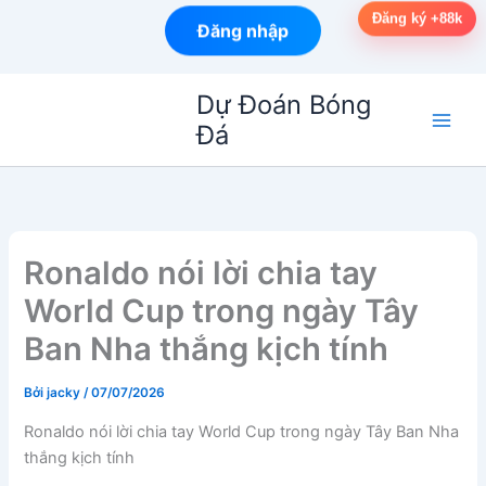
Đăng ký +88k
Đăng nhập
Nhảy
Dự Đoán Bóng
tới
Đá
nội
dung
Ronaldo nói lời chia tay
World Cup trong ngày Tây
Ban Nha thắng kịch tính
Bởi
jacky
/
07/07/2026
Ronaldo nói lời chia tay World Cup trong ngày Tây Ban Nha
thắng kịch tính