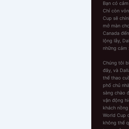
Bạn có cảm 
Chỉ còn vỏn
Cup sẽ chín
mở màn cho 
Canada đến 
lộng lẫy, D
những cảm 
Chúng tôi b
đây, và Dal
thể thao cu
phố chủ nhà
sàng chào đ
vận động hi
khách nồng 
World Cup đ
không thể q