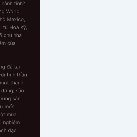
 hành tinh?
óng World
phố Mexico,
, từ Hoa Kỳ,
ố chủ nhà
iểm của
ng đá tại
ới tinh thần
 một thành
 động, sẵn
những sân
sự mến
một mùa
ải nghiệm
ách đặc