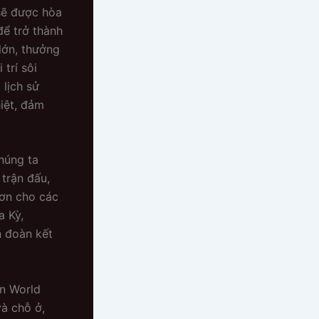
sẽ được hòa
để trở thành
lớn, thưởng
trí sôi
 lịch sử
iệt, đảm
húng ta
 trận đấu,
hơn cho các
a Kỳ,
n đoàn kết
ẹn World
à chỗ ở,