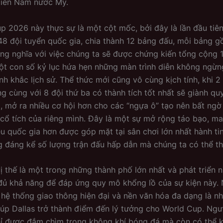
miền Nam nước Mỹ.
p 2026 này thực sự là một cột mốc, bởi đây là lần đầu tiên
48 đội tuyển quốc gia, chia thành 12 bảng đấu, mỗi bảng g
ng nghĩa với việc chúng ta sẽ được chứng kiến tổng cộng 
ột con số kỷ lục hứa hẹn những màn trình diễn không ngừn
h khắc lịch sử. Thể thức mới cũng vô cùng kịch tính, khi 2
g cùng với 8 đội thứ ba có thành tích tốt nhất sẽ giành qu
, mở ra nhiều cơ hội hơn cho các “ngựa ô” tạo nên bất ngờ 
cổ tích của riêng mình. Đây là một sự mở rộng táo bạo, ma
ều quốc gia hơn được góp mặt tại sân chơi lớn nhất hành ti
ng đáng kể số lượng trận đấu hấp dẫn mà chúng ta có thể th
vị thế là một trong những thành phố lớn nhất và phát triển 
đủ khả năng để đáp ứng quy mô khổng lồ của sự kiện này. 
hệ thống giao thông hiện đại và nền văn hóa đa dạng là n
iúp Dallas trở thành điểm đến lý tưởng cho World Cup. Ng
hỉ được đắm chìm trong không khí bóng đá mà còn có thể 