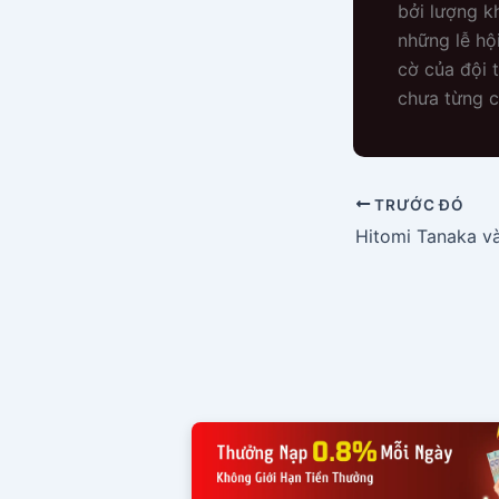
bởi lượng k
những lễ hộ
cờ của đội 
chưa từng c
TRƯỚC ĐÓ