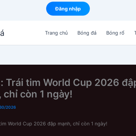
Đăng nhập
Đá
Trang chủ
Bóng đá
Bóng rổ
s: Trái tim World Cup 2026 đậ
 chỉ còn 1 ngày!
30/2026
i tim World Cup 2026 đập mạnh, chỉ còn 1 ngày!