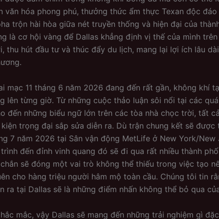
n văn hóa phong phú, thưởng thức ẩm thực Texan độc đáo 
ha trộn hài hòa giữa nét truyền thống và hiện đại của thàn
ng là cơ hội vàng để Dallas khẳng định vị thế của mình trên
i, thu hút đầu tư và thúc đẩy du lịch, mang lại lợi ích lâu d
hương.
ai mạc 11 tháng 6 năm 2026 đang đến rất gần, không khí tạ
g lên từng giờ. Từ những cuộc thảo luận sôi nổi tại các quá
o đến những biểu ngữ lớn trên các tòa nhà chọc trời, tất c
 kiện trọng đại sắp sửa diễn ra. Dù trận chung kết sẽ được
ng 7 năm 2026 tại Sân vận động MetLife ở New York/New 
trình đến đỉnh vinh quang đó sẽ đi qua rất nhiều thành phố
 chắn sẽ đóng một vai trò không thể thiếu trong việc tạo 
ên cho hàng triệu người hâm mộ toàn cầu. Chúng tôi tin r
ễn ra tại Dallas sẽ là những điểm nhấn không thể bỏ qua của
thắc mắc, vậy Dallas sẽ mang đến những trải nghiệm gì đặc