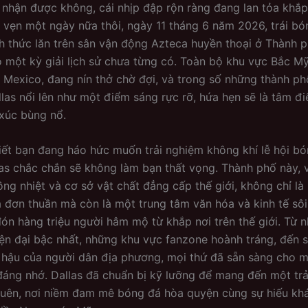
nhận được không, cái nhịp đập rộn ràng đang lan tỏa khắp
 vẹn một ngày nữa thôi, ngày 11 tháng 6 năm 2026, trái b
h thức lăn trên sân vận động Azteca huyền thoại ở Thành 
một kỳ giải lịch sử chưa từng có. Toàn bộ khu vực Bắc Mỹ
Mexico, đang nín thở chờ đợi, và trong số những thành ph
allas nổi lên như một điểm sáng rực rỡ, hứa hẹn sẽ là tâm đ
xúc bùng nổ.
iết bạn đang háo hức muốn trải nghiệm không khí lễ hội bó
las chắc chắn sẽ không làm bạn thất vọng. Thành phố này, v
ồng nhiệt và cơ sở vật chất đẳng cấp thế giới, không chỉ là
 đơn thuần mà còn là một trung tâm văn hóa và kinh tế sôi
ón hàng triệu người hâm mộ từ khắp nơi trên thế giới. Từ 
ện đại bậc nhất, những khu vực fanzone hoành tráng, đến 
hậu của người dân địa phương, mọi thứ đã sẵn sàng cho 
áng nhớ. Dallas đã chuẩn bị kỹ lưỡng để mang đến một tr
uên, nơi niềm đam mê bóng đá hòa quyện cùng sự hiếu kh