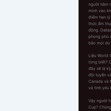
người hâm m
mình vào kh
điểm hẹn lý
thức ẩm thự
động. Dalla
phong phú 
bảo mọi du 
Liệu World 
từng biết? 
đây sẽ là k
đội tuyển v
Canada và M
và tình yêu
Vậy người h
Cup? Chúng 