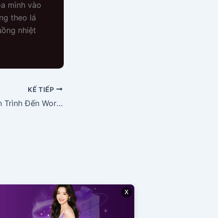
hòa mình vào
ng theo lá
uồng nhiệt
KẾ TIẾP
Tomiyasu và Hành Trình Đến World Cup 2026: Chỉ Còn 1 Ngày!
x