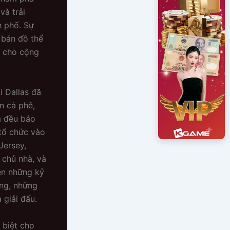
và trải
h phố. Sự
 bản đồ thể
ài cho cộng
i Dallas đã
n cà phê,
ả đều báo
 tổ chức vào
Jersey,
 chủ nhà, và
nên những kỷ
ằng, những
 giải đấu.
 biệt cho