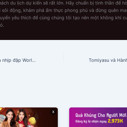
hách du lịch dự kiến sẽ rất lớn. Hãy chuẩn bị tinh thần để 
i sôi động, khám phá ẩm thực phong phú và đừng quên ma
tuyển yêu thích để cùng chúng tôi tạo nên một không khí c
ó.
Hitomi Tanaka và nhịp đập World Cup 2026: Chỉ còn 1 ngày!
x