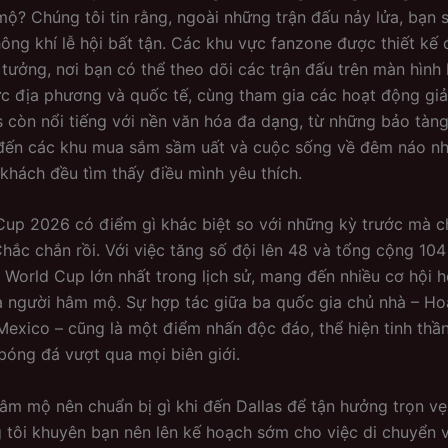
ộ? Chúng tôi tin rằng, ngoài những trận đấu nảy lửa, bạn 
ông khí lễ hội bất tận. Các khu vực fanzone được thiết kế 
 tưởng, nơi bạn có thể theo dõi các trận đấu trên màn hình 
c địa phương và quốc tế, cùng tham gia các hoạt động giải 
s còn nổi tiếng với nền văn hóa đa dạng, từ những bảo tàng
đến các khu mua sắm sầm uất và cuộc sống về đêm náo nh
khách đều tìm thấy điều mình yêu thích.
Cup 2026 có điểm gì khác biệt so với những kỳ trước mà c
Chắc chắn rồi. Với việc tăng số đội lên 48 và tổng cộng 104
ỳ World Cup lớn nhất trong lịch sử, mang đến nhiều cơ hội 
à người hâm mộ. Sự hợp tác giữa ba quốc gia chủ nhà – Ho
exico – cũng là một điểm nhấn độc đáo, thể hiện tinh thầ
 bóng đá vượt qua mọi biên giới.
âm mộ nên chuẩn bị gì khi đến Dallas để tận hưởng trọn v
tôi khuyên bạn nên lên kế hoạch sớm cho việc di chuyển v