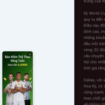
trưng của 
Kỳ World Cu
quy tụ đến 
Điều này đồ
đỉnh cao, m
những khoản
đầu mỗi bản
vòng 32 đội
×
câu chuyện 
hội cho nhi
thời gia tă
Dallas, với 
Hoa Kỳ, có 
vững mạnh, 
then chốt g
sẽ không c