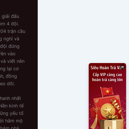
 giải đấu
ồm 4 đội.
104 trận cầu
g nghỉ và
 đội đứng
yền vào
và viết nên
×
ng lại cơ
nh, đồng
eo dõi.
nhanh nhất
Nền kinh tế
hững yếu tố
ười hâm mộ
khám phá