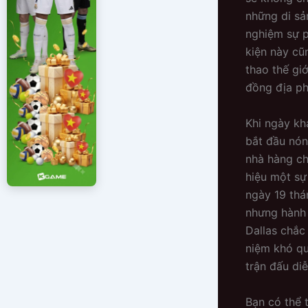
những di sả
nghiệm sự p
kiện này cũ
thao thế giớ
đồng địa p
Khi ngày kh
bắt đầu nón
nhà hàng ch
hiệu một sự
ngày 19 thá
nhưng hành 
Dallas chắc
niệm khó qu
trận đấu di
Bạn có thể 