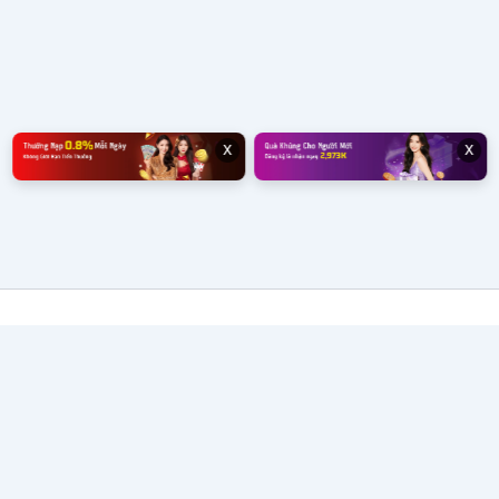
x
x
klive
Giới Hạn Địa Lý Và Điều Khoản Người Dùng