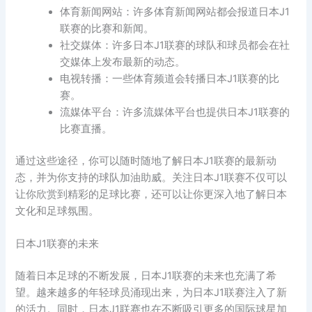
体育新闻网站：许多体育新闻网站都会报道日本J1
联赛的比赛和新闻。
社交媒体：许多日本J1联赛的球队和球员都会在社
交媒体上发布最新的动态。
电视转播：一些体育频道会转播日本J1联赛的比
赛。
流媒体平台：许多流媒体平台也提供日本J1联赛的
比赛直播。
通过这些途径，你可以随时随地了解日本J1联赛的最新动
态，并为你支持的球队加油助威。关注日本J1联赛不仅可以
让你欣赏到精彩的足球比赛，还可以让你更深入地了解日本
文化和足球氛围。
日本J1联赛的未来
随着日本足球的不断发展，日本J1联赛的未来也充满了希
望。越来越多的年轻球员涌现出来，为日本J1联赛注入了新
的活力。同时，日本J1联赛也在不断吸引更多的国际球星加